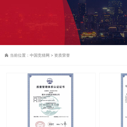
当前位置：
中国竞猜网
>
资质荣誉