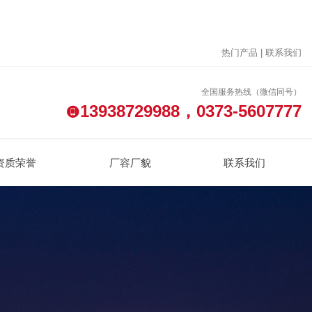
热门产品 |
联系我们
全国服务热线（微信同号）
13938729988，0373-5607777
资质荣誉
厂容厂貌
联系我们