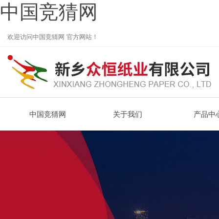
中国竞猜网
欢迎访问中国竞猜网 官方网站！
中国竞猜网
关于我们
产品中