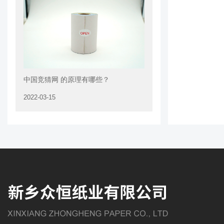
中国竞猜网 的原理有哪些？
2022-03-15