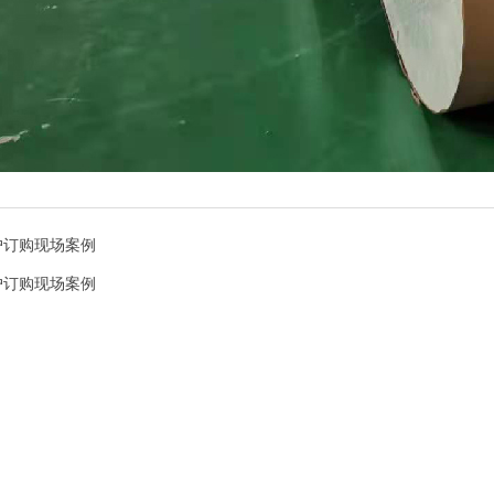
户订购现场案例
户订购现场案例