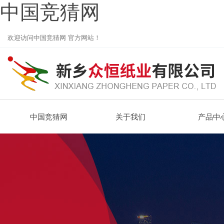
中国竞猜网
欢迎访问中国竞猜网 官方网站！
中国竞猜网
关于我们
产品中