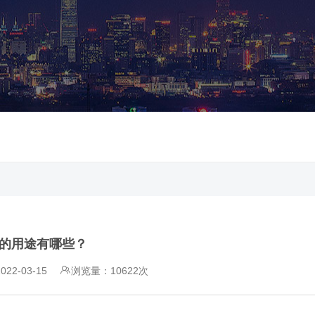
 的用途有哪些？
22-03-15
浏览量：10622次