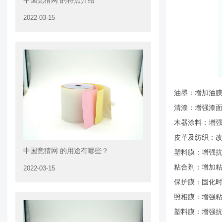
中国竞猜网 的特点介绍
2022-03-15
油墨：增加油
清漆：增强漆
木器涂料：增
皮革及纺织：
中国竞猜网 的用途有哪些？
塑料膜：增强
粘合剂：增加
2022-03-15
保护膜：固化
照相膜：增强
塑料膜：增强