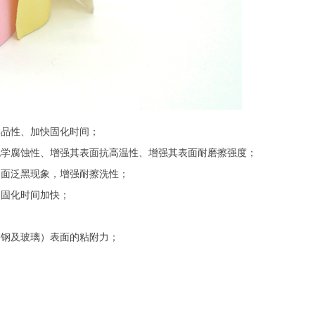
学品性、加快固化时间；
化学腐蚀性、增强其表面抗高温性、增强其表面耐磨擦强度；
漆面泛黑现象，增强耐擦洗性；
，固化时间加快；
锈钢及玻璃）表面的粘附力；