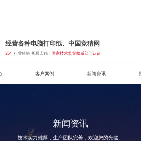
经营各种电脑打印纸、中国竞猜网
25年
行业经验·规模宏伟 ·
国家技术监督权威部门认证
心
客户案例
新闻资讯
新闻资讯
技术实力雄厚，生产团队完善，欢迎您的光临。