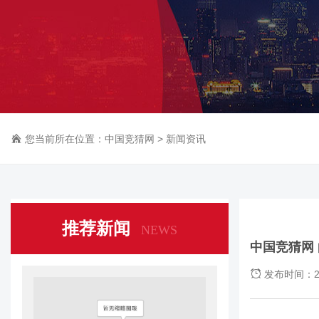
您当前所在位置：
中国竞猜网
>
新闻资讯
推荐新闻
NEWS
中国竞猜网
发布时间：20