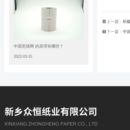
上一篇：
积
下一篇：
中
中国竞猜网 的原理有哪些？
2022-03-15