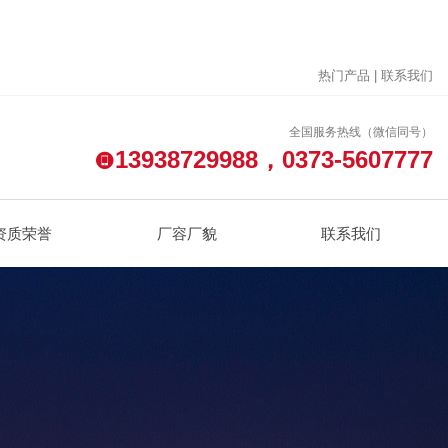
热门产品 |
联系我们
全国服务热线（微信同号）
13938729988，0373-5607777
资质荣誉
厂容厂貌
联系我们